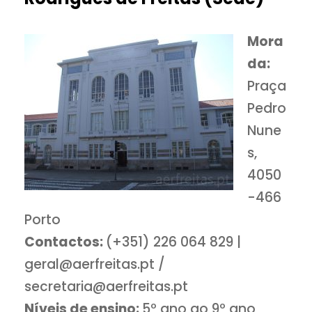
Mora
da:
Praça
Pedro
Nune
s,
4050
-466
Porto
Contactos:
(+351) 226 064 829 |
geral@aerfreitas.pt /
secretaria@aerfreitas.pt
Níveis de ensino:
5º ano ao 9º ano